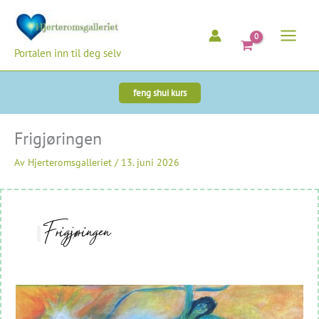
Hopp
rett
til
Portalen inn til deg selv
innholdet
feng shui kurs
Frigjøringen
Av
Hjerteromsgalleriet
/
13. juni 2026
Frigjøringen