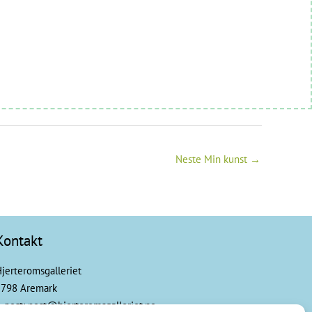
Neste Min kunst
→
Kontakt
jerteromsgalleriet
1798 Aremark
-post: post@hjerteromsgalleriet.no