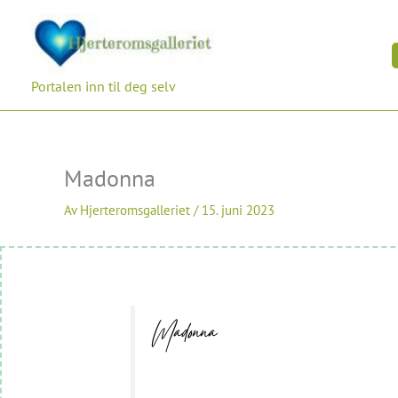
Hopp
rett
til
innholdet
Portalen inn til deg selv
Madonna
Av
Hjerteromsgalleriet
/
15. juni 2023
Madonna