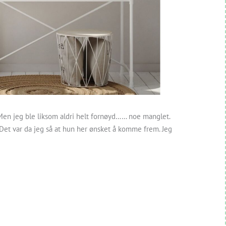
. Men jeg ble liksom aldri helt fornøyd…… noe manglet.
. Det var da jeg så at hun her ønsket å komme frem. Jeg