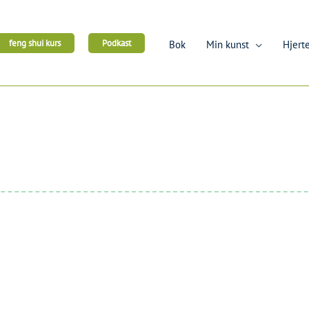
feng shui kurs
Podkast
Bok
Min kunst
Hjerte