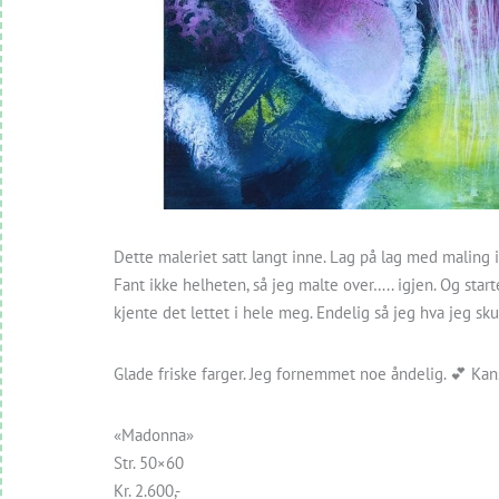
Dette maleriet satt langt inne. Lag på lag med maling i
Fant ikke helheten, så jeg malte over….. igjen. Og star
kjente det lettet i hele meg. Endelig så jeg hva jeg sku
Glade friske farger. Jeg fornemmet noe åndelig. 💕 Kans
«Madonna»
Str. 50×60
Kr. 2.600,-