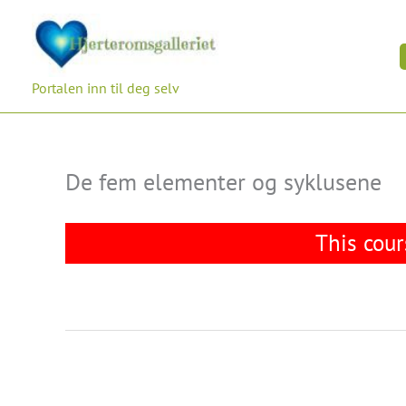
Hopp
rett
til
innholdet
Portalen inn til deg selv
De fem elementer og syklusene
This cour