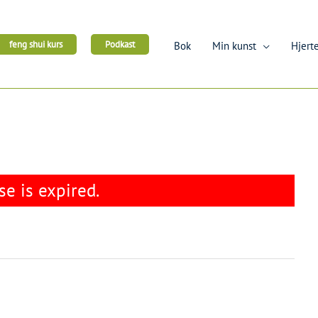
feng shui kurs
Podkast
Bok
Min kunst
Hjerte
se is expired.