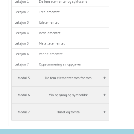
Leksjon 1
De fem elementer og syklusene
Leksjon 2
Treelementet
Leksjon 3
Ildelementet
Leksjon 4
Jordelementet
Leksjon 5
Metallelementet
Leksjon 6
Vannelementet
Leksjon 7
Oppsummering av oppgaver
+
Modul 5
De fem elementer rom for rom
+
Modul 6
Yin og yang og symbolikk
+
Modul 7
Huset og tomta