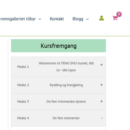
romsgalleriet tilbyr
Kontakt
Blogg
Kursfremgang
Velkommen til FENG SHUI kurset; ditt
+
Modul 1
liv - ditt hjem
+
Modul 2
Rydding og klargjøring
+
Modul 3
De fem himmelske dyrene
-
Modul 4
De fem elementer