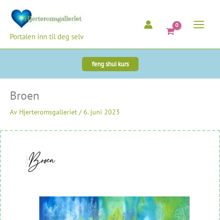
Hopp
rett
til
Portalen inn til deg selv
innholdet
feng shui kurs
Broen
Av
Hjerteromsgalleriet
/
6. juni 2023
Broen