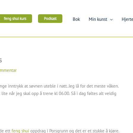
feng shui kurs
Podkast
Bok
Min kunst
Hjerte
s
ommentar
ge inntrykk at søvnen uteble i natt. Jeg lå for det meste våken.
te når jeg skal opp å trene kl 06.00. Så i dag føltes alt veldig
dde ett
feng shui
oppdrag i Porsgrunn og det er et stykke å kjøre.