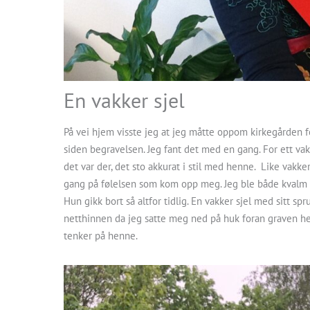
En vakker sjel
På vei hjem visste jeg at jeg måtte oppom kirkegården fo
siden begravelsen. Jeg fant det med en gang. For ett vak
det var der, det sto akkurat i stil med henne. Like vakk
gang på følelsen som kom opp meg. Jeg ble både kvalm o
Hun gikk bort så altfor tidlig. En vakker sjel med sitt sp
netthinnen da jeg satte meg ned på huk foran graven henn
tenker på henne.