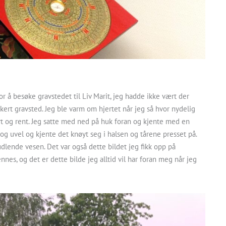
r å besøke gravstedet til Liv Marit, jeg hadde ikke vært der
kert gravsted. Jeg ble varm om hjertet når jeg så hvor nydelig
ert og rent. Jeg satte med ned på huk foran og kjente med en
g uvel og kjente det knøyt seg i halsen og tårene presset på.
rudlende vesen. Det var også dette bildet jeg fikk opp på
es, og det er dette bilde jeg alltid vil har foran meg når jeg