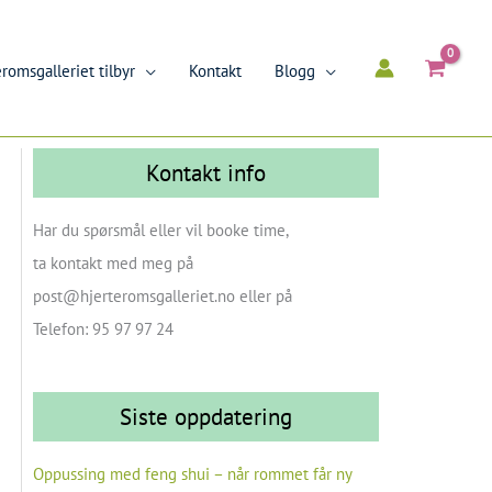
romsgalleriet tilbyr
Kontakt
Blogg
Kontakt info
Har du spørsmål eller vil booke time,
ta kontakt med meg på
post@hjerteromsgalleriet.no eller på
Telefon: 95 97 97 24
Siste oppdatering
Oppussing med feng shui – når rommet får ny