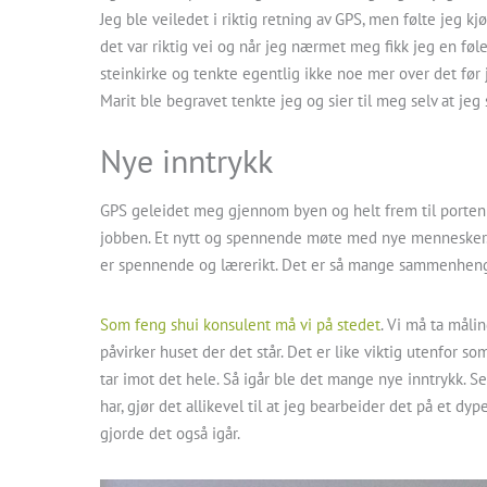
Jeg ble veiledet i riktig retning av GPS, men følte jeg kj
det var riktig vei og når jeg nærmet meg fikk jeg en følels
steinkirke og tenkte egentlig ikke noe mer over det før j
Marit ble begravet tenkte jeg og sier til meg selv at jeg
Nye inntrykk
GPS geleidet meg gjennom byen og helt frem til porten a
jobben. Et nytt og spennende møte med nye mennesker. F
er spennende og lærerikt. Det er så mange sammenhenger
Som feng shui konsulent må vi på stedet
. Vi må ta mål
påvirker huset der det står. Det er like viktig utenfor 
tar imot det hele. Så igår ble det mange nye inntrykk. Se
har, gjør det allikevel til at jeg bearbeider det på et d
gjorde det også igår.