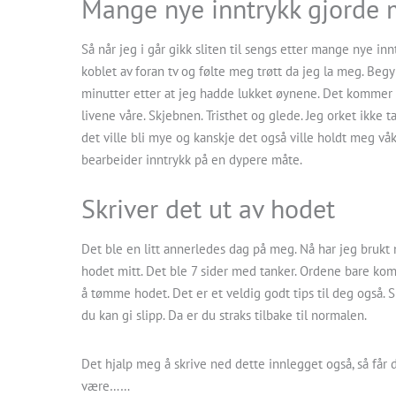
Mange nye inntrykk gjorde 
Så når jeg i går gikk sliten til sengs etter mange nye in
koblet av foran tv og følte meg trøtt da jeg la meg. B
minutter etter at jeg hadde lukket øynene. Det kommer
livene våre. Skjebnen. Tristhet og glede. Jeg orket ikke t
det ville bli mye og kanskje det også ville holdt meg vå
bearbeider inntrykk på en dypere måte.
Skriver det ut av hodet
Det ble en litt annerledes dag på meg. Nå har jeg brukt 
hodet mitt. Det ble 7 sider med tanker. Ordene bare kom
å tømme hodet. Det er et veldig godt tips til deg også. S
du kan gi slipp. Da er du straks tilbake til normalen.
Det hjalp meg å skrive ned dette innlegget også, så får 
være……