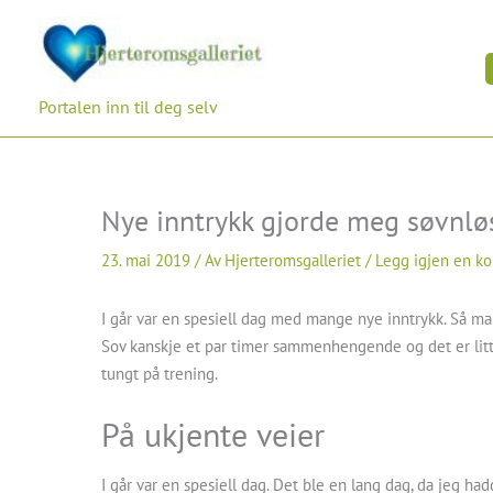
Hopp
rett
til
innholdet
Portalen inn til deg selv
Nye inntrykk gjorde meg søvnlø
23. mai 2019
/ Av
Hjerteromsgalleriet
/
Legg igjen en k
I går var en spesiell dag med mange nye inntrykk. Så man
Sov kanskje et par timer sammenhengende og det er litt li
tungt på trening.
På ukjente veier
I går var en spesiell dag. Det ble en lang dag, da jeg ha