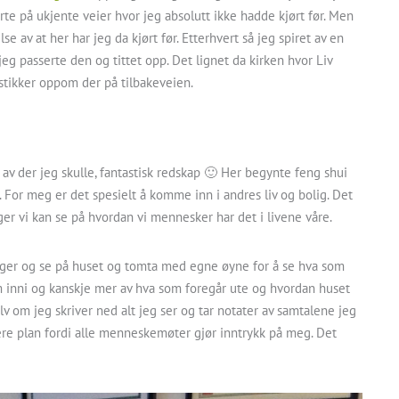
ørte på ukjente veier hvor jeg absolutt ikke hadde kjørt før. Men
e av at her har jeg da kjørt før. Etterhvert så jeg spiret av en
eg passerte den og tittet opp. Det lignet da kirken hvor Liv
 stikker oppom der på tilbakeveien.
v der jeg skulle, fantastisk redskap 🙂 Her begynte feng shui
or meg er det spesielt å komme inn i andres liv og bolig. Det
 vi kan se på hvordan vi mennesker har det i livene våre.
inger og se på huset og tomta med egne øyne for å se hva som
som inni og kanskje mer av hva som foregår ute og hvordan huset
lv om jeg skriver ned alt jeg ser og tar notater av samtalene jeg
ypere plan fordi alle menneskemøter gjør inntrykk på meg. Det