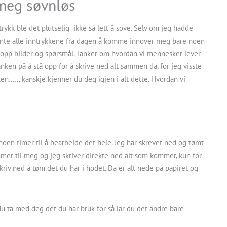
meg søvnløs
ntrykk ble det plutselig ikke så lett å sove. Selv om jeg hadde
egynte alle inntrykkene fra dagen å komme innover meg bare noen
 opp bilder og spørsmål. Tanker om hvordan vi mennesker lever
anken på å stå opp for å skrive ned alt sammen da, for jeg visste
ken…… kanskje kjenner du deg igjen i alt dette. Hvordan vi
noen timer til å bearbeide det hele. Jeg har skrevet ned og tømt
mer til meg og jeg skriver direkte ned alt som kommer, kun for
kriv ned å tøm det du har i hodet. Da er alt nede på papiret og
du ta med deg det du har bruk for så lar du det andre bare