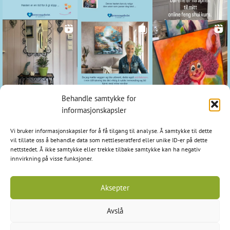
Behandle samtykke for
Kontakt
informasjonskapsler
Hjerteromsgalleriet
Vi bruker informasjonskapsler for å få tilgang til analyse. Å samtykke til dette
1798 Aremark
vil tillate oss å behandle data som nettleseratferd eller unike ID-er på dette
nettstedet. Å ikke samtykke eller trekke tilbake samtykke kan ha negativ
E-post: post@hjerteromsgalleriet.no
innvirkning på visse funksjoner.
Tlf: 95 97 97 24
Aksepter
Avslå
Kopirett © 2026 Hjerteromsgalleriet - org.nr: 986 509 275 -