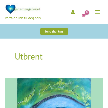
Hopp
rett
til
Portalen inn til deg selv
innholdet
feng shui kurs
Utbrent