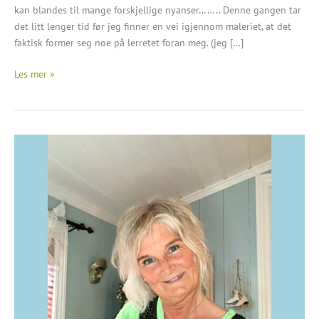
kan blandes til mange forskjellige nyanser…….. Denne gangen tar
det litt lenger tid før jeg finner en vei igjennom maleriet, at det
faktisk former seg noe på lerretet foran meg. (jeg […]
Rydde
Les mer »
opp
i
livet
gir
ny
energi