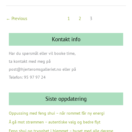
veiledere
←
Previous
1
2
3
Kontakt info
Har du spørsmål eller vil booke time,
ta kontakt med meg på
post@hjerteromsgalleriet.no eller på
Telefon: 95 97 97 24
Siste oppdatering
Oppussing med feng shui – når rommet får ny energi
Å gå mot strømmen – autentiske valg og bedre flyt
Feng shui og trygghet i hjemmet – huset med alle dørene