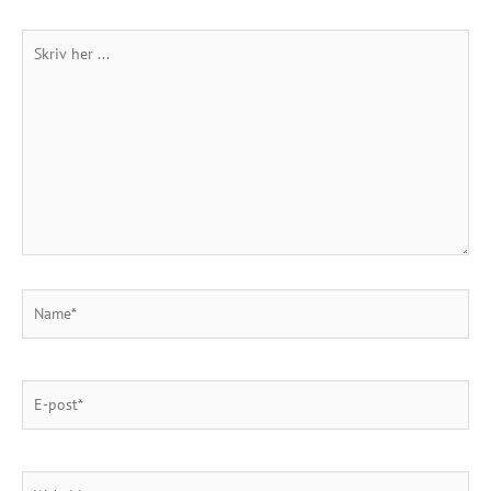
Skriv
her
...
Name*
E-
post*
Webside