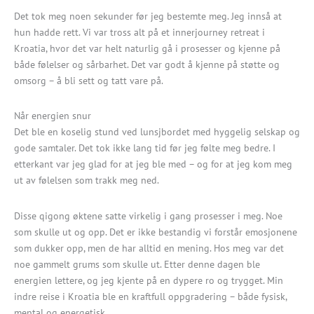
Det tok meg noen sekunder før jeg bestemte meg. Jeg innså at
hun hadde rett. Vi var tross alt på et innerjourney retreat i
Kroatia, hvor det var helt naturlig gå i prosesser og kjenne på
både følelser og sårbarhet. Det var godt å kjenne på støtte og
omsorg – å bli sett og tatt vare på.
Når energien snur
Det ble en koselig stund ved lunsjbordet med hyggelig selskap og
gode samtaler. Det tok ikke lang tid før jeg følte meg bedre. I
etterkant var jeg glad for at jeg ble med – og for at jeg kom meg
ut av følelsen som trakk meg ned.
Disse qigong øktene satte virkelig i gang prosesser i meg. Noe
som skulle ut og opp. Det er ikke bestandig vi forstår emosjonene
som dukker opp, men de har alltid en mening. Hos meg var det
noe gammelt grums som skulle ut. Etter denne dagen ble
energien lettere, og jeg kjente på en dypere ro og trygget. Min
indre reise i Kroatia ble en kraftfull oppgradering – både fysisk,
mental og energetisk.