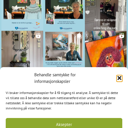
Behandle samtykke for
Kontakt
informasjonskapsler
Hjerteromsgalleriet
Vi bruker informasjonskapsler for å få tilgang til analyse. Å samtykke til dette
1798 Aremark
vil tillate oss å behandle data som nettleseratferd eller unike ID-er på dette
nettstedet. Å ikke samtykke eller trekke tilbake samtykke kan ha negativ
E-post: post@hjerteromsgalleriet.no
innvirkning på visse funksjoner.
Tlf: 95 97 97 24
Aksepter