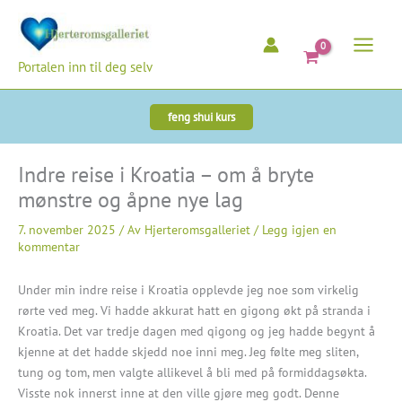
Hopp
rett
til
Portalen inn til deg selv
innholdet
feng shui kurs
Indre reise i Kroatia – om å bryte
mønstre og åpne nye lag
7. november 2025
/ Av
Hjerteromsgalleriet
/
Legg igjen en
kommentar
Under min indre reise i Kroatia opplevde jeg noe som virkelig
rørte ved meg. Vi hadde akkurat hatt en gigong økt på stranda i
Kroatia. Det var tredje dagen med qigong og jeg hadde begynt å
kjenne at det hadde skjedd noe inni meg. Jeg følte meg sliten,
tung og tom, men valgte allikevel å bli med på formiddagsøkta.
Visste nok innerst inne at den ville gjøre meg godt. Denne