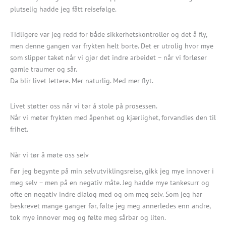
plutselig hadde jeg fått reisefølge.
Tidligere var jeg redd for både sikkerhetskontroller og det å fly,
men denne gangen var frykten helt borte. Det er utrolig hvor mye
som slipper taket når vi gjør det indre arbeidet – når vi forløser
gamle traumer og sår.
Da blir livet lettere. Mer naturlig. Med mer flyt.
Livet støtter oss når vi tør å stole på prosessen.
Når vi møter frykten med åpenhet og kjærlighet, forvandles den til
frihet.
Når vi tør å møte oss selv
Før jeg begynte på min selvutviklingsreise, gikk jeg mye innover i
meg selv – men på en negativ måte. Jeg hadde mye tankesurr og
ofte en negativ indre dialog med og om meg selv. Som jeg har
beskrevet mange ganger før, følte jeg meg annerledes enn andre,
tok mye innover meg og følte meg sårbar og liten.