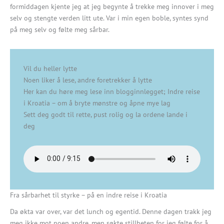
formiddagen kjente jeg at jeg begynte å trekke meg innover i meg
selv og stengte verden litt ute. Var i min egen boble, syntes synd
på meg selv og følte meg sårbar.
Vil du heller lytte
Noen liker å lese, andre foretrekker å lytte
Her kan du høre meg lese inn blogginnlegget; Indre reise
i Kroatia – om å bryte mønstre og åpne mye lag
Sett deg godt til rette, pust rolig og la ordene lande i
deg
Fra sårbarhet til styrke – på en indre reise i Kroatia
Da økta var over, var det lunch og egentid. Denne dagen trakk jeg
meg ikke mot noen andre, men søkte stillheten for jeg følte for å