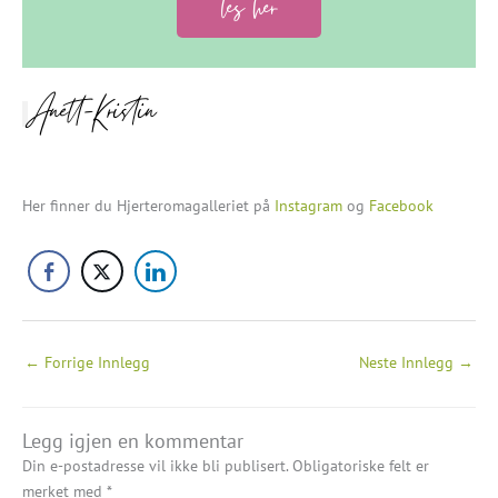
les her
Anett-Kristin
Her finner du Hjerteromagalleriet på
Instagram
og
Facebook
←
Forrige Innlegg
Neste Innlegg
→
Legg igjen en kommentar
Din e-postadresse vil ikke bli publisert.
Obligatoriske felt er
merket med
*