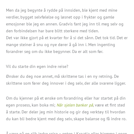
Men da jeg begynte å rydde på innsiden, ble kjent med mine
verdier, bygget selvfølelse og løsnet opp i frykter og gamle
emosjoner ble jeg en annen. Gradvis fant jeg inn til meg selv og
den forbindelsen har bare blitt sterkere med tiden.
Det var ikke gjort på et kvarter for å si det sånn. Det tok tid. Det er
mange steiner å snu og nye dører å gå inn i. Men ingenting
forandrer seg om du ikke begynner. Da er alt som før.
Vil du starte din egen indre reise?
Ønsker du deg noe annet, må skrittene tas i en ny retning. De
skrittene som fører deg innover i deg selv, der alle svarene ligger.
Om du kjenner på et ønske om forandring eller har startet på din
egen prosess, kan boka mi;
Når sjelen banker på
, være et fint sted
å starte. Der deler jeg min historie og gir deg verktøy til hvordan
du kan bli bedre kjent med deg selv, skape balanse og få indre ro.
Å være på en slik indre reise – enten i Kroatia eller hjemme i egen