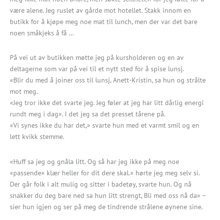
være alene. Jeg ruslet av gårde mot hotellet. Stakk innom en
butikk for å kjøpe meg noe mat til lunch, men der var det bare
noen småkjeks å få …
På vei ut av butikken møtte jeg på kursholderen og en av
deltagerne som var på vei til et nytt sted for å spise lunsj.
«Blir du med å joiner oss til lunsj, Anett-Kristin, sa hun og strålte
mot meg.
«Jeg tror ikke det svarte jeg. Jeg føler at jeg har litt dårlig energi
rundt meg i dag». I det jeg sa det presset tårene på.
«Vi synes ikke du har det,» svarte hun med et varmt smil og en
lett kvikk stemme.
«Huff sa jeg og gnåla litt. Og så har jeg ikke på meg noe
«passende» klær heller for dit dere skal.» hørte jeg meg selv si.
Der går folk i alt mulig og sitter i badetøy, svarte hun. Og nå
snakker du deg bare ned sa hun litt strengt, Bli med oss nå da» –
sier hun igjen og ser på meg de tindrende strålene øynene sine.