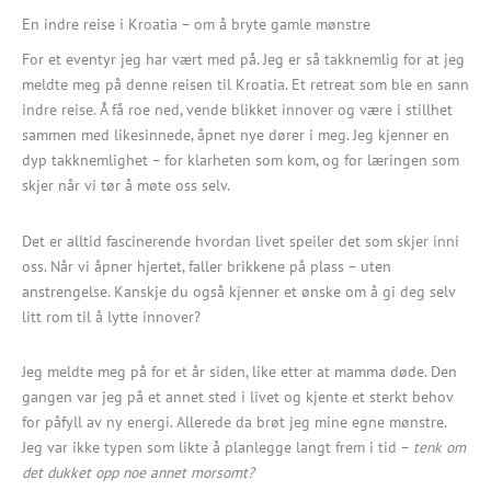
En indre reise i Kroatia – om å bryte gamle mønstre
For et eventyr jeg har vært med på. Jeg er så takknemlig for at jeg
meldte meg på denne reisen til Kroatia. Et retreat som ble en sann
indre reise. Å få roe ned, vende blikket innover og være i stillhet
sammen med likesinnede, åpnet nye dører i meg. Jeg kjenner en
dyp takknemlighet – for klarheten som kom, og for læringen som
skjer når vi tør å møte oss selv.
Det er alltid fascinerende hvordan livet speiler det som skjer inni
oss. Når vi åpner hjertet, faller brikkene på plass – uten
anstrengelse. Kanskje du også kjenner et ønske om å gi deg selv
litt rom til å lytte innover?
Jeg meldte meg på for et år siden, like etter at mamma døde. Den
gangen var jeg på et annet sted i livet og kjente et sterkt behov
for påfyll av ny energi. Allerede da brøt jeg mine egne mønstre.
Jeg var ikke typen som likte å planlegge langt frem i tid –
tenk om
det dukket opp noe annet morsomt?