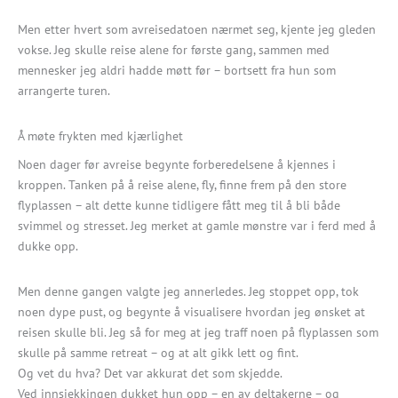
Men etter hvert som avreisedatoen nærmet seg, kjente jeg gleden
vokse. Jeg skulle reise alene for første gang, sammen med
mennesker jeg aldri hadde møtt før – bortsett fra hun som
arrangerte turen.
Å møte frykten med kjærlighet
Noen dager før avreise begynte forberedelsene å kjennes i
kroppen. Tanken på å reise alene, fly, finne frem på den store
flyplassen – alt dette kunne tidligere fått meg til å bli både
svimmel og stresset. Jeg merket at gamle mønstre var i ferd med å
dukke opp.
Men denne gangen valgte jeg annerledes. Jeg stoppet opp, tok
noen dype pust, og begynte å visualisere hvordan jeg ønsket at
reisen skulle bli. Jeg så for meg at jeg traff noen på flyplassen som
skulle på samme retreat – og at alt gikk lett og fint.
Og vet du hva? Det var akkurat det som skjedde.
Ved innsjekkingen dukket hun opp – en av deltakerne – og