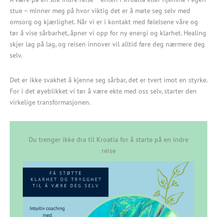
stue – minner meg på hvor viktig det er å møte seg selv med
omsorg og kjærlighet. Når vi er i kontakt med følelsene våre og
tør å vise sårbarhet, åpner vi opp for ny energi og klarhet. Healing
skjer lag på lag, og reisen innover vil alltid føre deg nærmere deg
selv.
Det er ikke svakhet å kjenne seg sårbar, det er tvert imot en styrke.
For i det øyeblikket vi tør å være ekte med oss selv, starter den
virkelige transformasjonen.
Du trenger ikke dra til Kroatia for å starte på en indre
reise