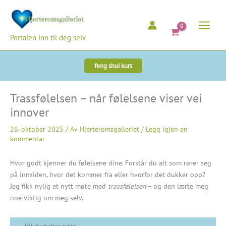
Hopp
rett
til
Portalen inn til deg selv
innholdet
feng shui kurs
Trassfølelsen – når følelsene viser vei
innover
26. oktober 2025
/ Av
Hjerteromsgalleriet
/
Legg igjen en
kommentar
Hvor godt kjenner du følelsene dine. Forstår du alt som rører seg
på innsiden, hvor det kommer fra eller hvorfor det dukker opp?
Jeg fikk nylig et nytt møte med
trassfølelsen
– og den lærte meg
noe viktig om meg selv.