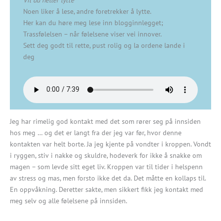
Vil du heller lytte
Noen liker å lese, andre foretrekker å lytte.
Her kan du høre meg lese inn blogginnlegget;
Trassfølelsen – når følelsene viser vei innover.
Sett deg godt til rette, pust rolig og la ordene lande i
deg
Jeg har rimelig god kontakt med det som rører seg på innsiden
hos meg … og det er langt fra der jeg var før, hvor denne
kontakten var helt borte. Ja jeg kjente på vondter i kroppen. Vondt
i ryggen, stiv i nakke og skuldre, hodeverk for ikke å snakke om
magen – som levde sitt eget liv. Kroppen var til tider i helspenn
av stress og mas, men forsto ikke det da. Det måtte en kollaps til.
En oppvåkning. Deretter sakte, men sikkert fikk jeg kontakt med
meg selv og alle følelsene på innsiden.