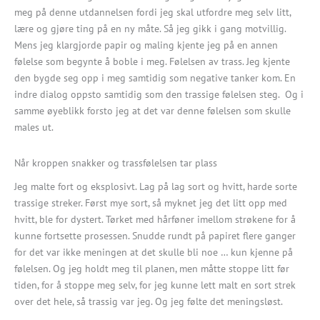
meg på denne utdannelsen fordi jeg skal utfordre meg selv litt,
lære og gjøre ting på en ny måte. Så jeg gikk i gang motvillig.
Mens jeg klargjorde papir og maling kjente jeg på en annen
følelse som begynte å boble i meg. Følelsen av trass. Jeg kjente
den bygde seg opp i meg samtidig som negative tanker kom. En
indre dialog oppsto samtidig som den trassige følelsen steg. Og i
samme øyeblikk forsto jeg at det var denne følelsen som skulle
males ut.
Når kroppen snakker og trassfølelsen tar plass
Jeg malte fort og eksplosivt. Lag på lag sort og hvitt, harde sorte
trassige streker. Først mye sort, så myknet jeg det litt opp med
hvitt, ble for dystert. Tørket med hårføner imellom strøkene for å
kunne fortsette prosessen. Snudde rundt på papiret flere ganger
for det var ikke meningen at det skulle bli noe … kun kjenne på
følelsen. Og jeg holdt meg til planen, men måtte stoppe litt før
tiden, for å stoppe meg selv, for jeg kunne lett malt en sort strek
over det hele, så trassig var jeg. Og jeg følte det meningsløst.