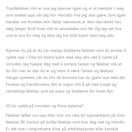
Trassfølelsen min er noe jeg kjenner igjen og er et mønster i meg
som dukker opp når jeg blir «fortalt» hva jeg skal gjøre. Som igjen
handler om fortiden min. Dette mønsteret er ikke like sterkt hos
meg lenger fordi livet mitt er annerledes enn før. Og jeg vet hva
som er bra for meg og ikke. Jeg har blitt kjent med meg selv.
Kjenner du på at du har mange blokkerte følelser som du ønsker å
rydde opp i. Eller bli bedre kjent med deg selv ved å rydde på
innsiden. Jeg hjelper deg med å sortere tanker og følelser slik at
du blir mer av den du er og ment å være. Tanker og følelser
henger sammen, når du blir de bevisste kan du gjøre noe med det.
Forløse og transformere. Det er ingen vits å gå med tunge og
vanskelige følelser som tar plass og blokkerer for livets flyt.
Vil du rydde på innsiden og finne balanse?
Følelser løfter oss opp eller drar oss ned, bli oppmerksom på dine
følelser. Bli bevisst på hvilke følelser som drar deg ned og hvorfor.
Er det noe i omgivelsene dine, på arbeidsplassen eller kanskje