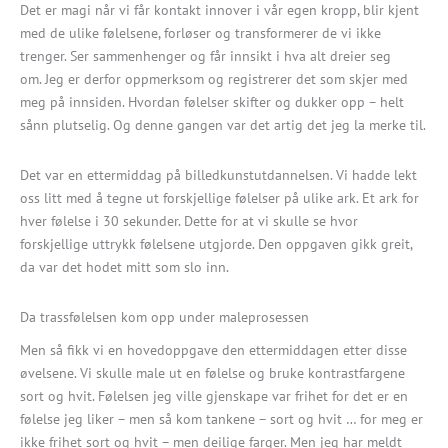
Det er magi når vi får kontakt innover i vår egen kropp, blir kjent
med de ulike følelsene, forløser og transformerer de vi ikke
trenger. Ser sammenhenger og får innsikt i hva alt dreier seg
om. Jeg er derfor oppmerksom og registrerer det som skjer med
meg på innsiden. Hvordan følelser skifter og dukker opp – helt
sånn plutselig. Og denne gangen var det artig det jeg la merke til.
Det var en ettermiddag på billedkunstutdannelsen. Vi hadde lekt
oss litt med å tegne ut forskjellige følelser på ulike ark. Et ark for
hver følelse i 30 sekunder. Dette for at vi skulle se hvor
forskjellige uttrykk følelsene utgjorde. Den oppgaven gikk greit,
da var det hodet mitt som slo inn.
Da trassfølelsen kom opp under maleprosessen
Men så fikk vi en hovedoppgave den ettermiddagen etter disse
øvelsene. Vi skulle male ut en følelse og bruke kontrastfargene
sort og hvit. Følelsen jeg ville gjenskape var frihet for det er en
følelse jeg liker – men så kom tankene – sort og hvit … for meg er
ikke frihet sort og hvit – men deilige farger. Men jeg har meldt