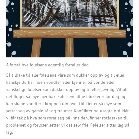
Å forstå hva følelsene egentlig forteller deg
Så tilbake til alle følelsene våre som dukker opp av og til eller
kanskje du har noen vondter eller kjenner på vonde eller
vanskelige følelser som dukker opp av og til eller jevnlig. Vit at
det ligger så mye mer bak. Følelsene dine blokkerer for deg og
kan skape vondter i kroppen din over tid. Det er så mye som
setter seg av gamle sår og traumer. Konflikter og usagte ord. Når
vi får tak på hva som rører seg på innsiden, finner rotårsaken til
problemet og forløser, setter vi oss selv frie. Følelser sitter lag på
lag.