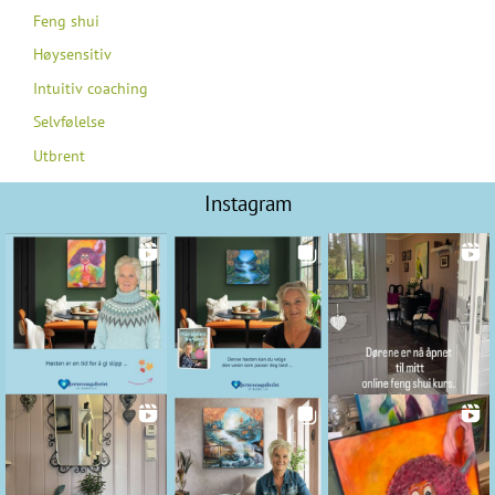
Feng shui
Høysensitiv
Intuitiv coaching
Selvfølelse
Utbrent
Instagram