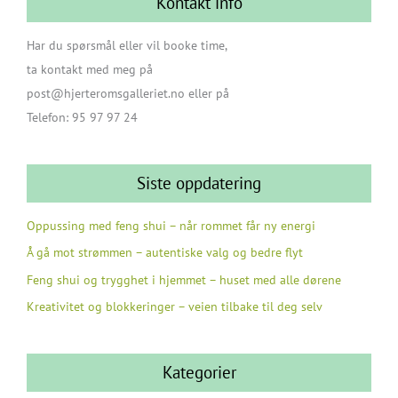
Kontakt info
Har du spørsmål eller vil booke time,
ta kontakt med meg på
post@hjerteromsgalleriet.no eller på
Telefon: 95 97 97 24
Siste oppdatering
Oppussing med feng shui – når rommet får ny energi
Å gå mot strømmen – autentiske valg og bedre flyt
Feng shui og trygghet i hjemmet – huset med alle dørene
Kreativitet og blokkeringer – veien tilbake til deg selv
Kategorier