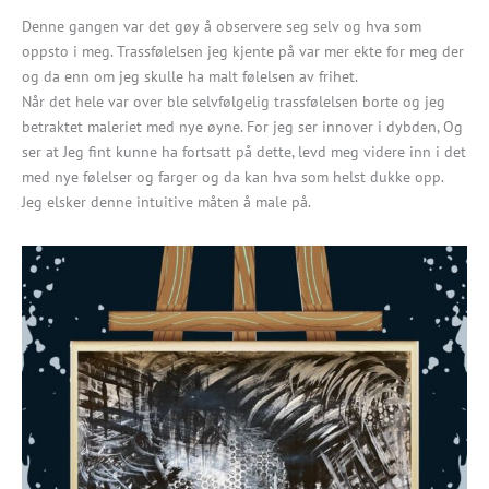
Denne gangen var det gøy å observere seg selv og hva som
oppsto i meg. Trassfølelsen jeg kjente på var mer ekte for meg der
og da enn om jeg skulle ha malt følelsen av frihet.
Når det hele var over ble selvfølgelig trassfølelsen borte og jeg
betraktet maleriet med nye øyne. For jeg ser innover i dybden, Og
ser at Jeg fint kunne ha fortsatt på dette, levd meg videre inn i det
med nye følelser og farger og da kan hva som helst dukke opp.
Jeg elsker denne intuitive måten å male på.