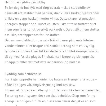
Hvorfor er rydding så viktig
Se for deg et hus fylt med ting overalt – skap stappfulle av
gammelt rot, stabler med papirer, klær vi ikke bruker, gjenstander
vi ikke en gang husker hvorfor vi har. Dette skaper stagnasjon.
Energien stopper opp. Huset «puster» ikke fritt. Resultatet er et
hjem som føles tungt, overfylt og kaotisk. Og et slikt hjem støtter
oss ikke, det tapper oss for livskraften.
Det samme gjelder for oss selv. Når vi bærer på gamle følelser,
vonde minner eller usagte ord, samler det seg som en usynlig
tyngde i kroppen. Over tid kan dette føre til blokkeringer, uro og
til og med fysiske plager. En ubalanse i kropp og sjel oppstår.
I begge tilfeller det motsatte av harmoni og balanse.
Rydding som helbredelse
For å gjenopprette harmonien og balansen trenger vi å rydde –
både i boligen vår, omgivelsene og inni oss selv.
I hjemmet: Sorter, kast eller gi bort det som ikke lenger tjener deg.
Sorter og sett i system det som skal beholdes. Skap rom for ny
energi. La boligen din bli en plass som nærer deg, ikke en som