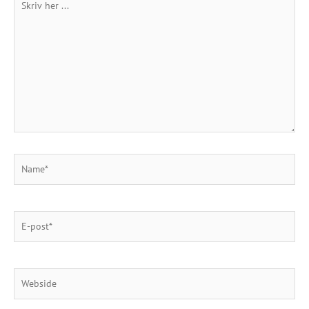
her
...
Name*
E-
post*
Webside