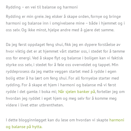
Rydding – en vei til balanse og harmoni
Rydding er min greie. Jeg elsker å skape orden, fornye og bringe
harmoni og balanse inn i omgivelsene mine – både i hjemmet og i
oss selv. Og ikke minst, hjelpe andre med å gjøre det samme.
Da jeg først oppdaget feng shui, fikk jeg en dypere forståelse av
hvor viktig det er at hjemmet vårt støtter oss, i stedet for å tømme
oss for energi. Ved å skape flyt og balanse i boligen kan vi faktisk
styrke oss selv, i stedet for å føle oss overveldet og tappet. Min
ryddeprosess da jeg møtte veggen startet med å rydde i egen
bolig etter å ha lært om feng shui. For all fornyelse starter med
rydding. For å skape et hjem i harmoni og balanse må vi først
rydde i det gamle. I boka mi;
Når sjelen banker på
, forteller jeg om
hvordan jeg ryddet i eget hjem og meg selv for å komme meg
videre i livet etter utbrentheten.
I dette blogginnlegget kan du lese om hvordan vi skapte
harmoni
og balanse på hytta.