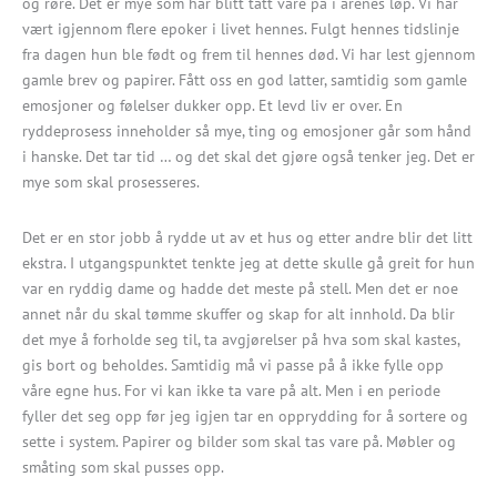
og røre. Det er mye som har blitt tatt vare på i årenes løp. Vi har
vært igjennom flere epoker i livet hennes. Fulgt hennes tidslinje
fra dagen hun ble født og frem til hennes død. Vi har lest gjennom
gamle brev og papirer. Fått oss en god latter, samtidig som gamle
emosjoner og følelser dukker opp. Et levd liv er over. En
ryddeprosess inneholder så mye, ting og emosjoner går som hånd
i hanske. Det tar tid … og det skal det gjøre også tenker jeg. Det er
mye som skal prosesseres.
Det er en stor jobb å rydde ut av et hus og etter andre blir det litt
ekstra. I utgangspunktet tenkte jeg at dette skulle gå greit for hun
var en ryddig dame og hadde det meste på stell. Men det er noe
annet når du skal tømme skuffer og skap for alt innhold. Da blir
det mye å forholde seg til, ta avgjørelser på hva som skal kastes,
gis bort og beholdes. Samtidig må vi passe på å ikke fylle opp
våre egne hus. For vi kan ikke ta vare på alt. Men i en periode
fyller det seg opp før jeg igjen tar en opprydding for å sortere og
sette i system. Papirer og bilder som skal tas vare på. Møbler og
småting som skal pusses opp.