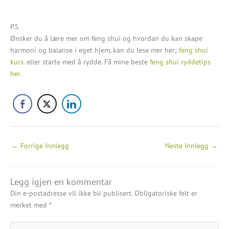
P.S
Ønsker du å lære mer om feng shui og hvordan du kan skape
harmoni og balanse i eget hjem, kan du lese mer her;
feng shui
kurs.
eller starte med å rydde. Få mine beste
feng shui ryddetips
her.
←
Forrige Innlegg
Neste Innlegg
→
Legg igjen en kommentar
Din e-postadresse vil ikke bli publisert.
Obligatoriske felt er
merket med
*
Skriv