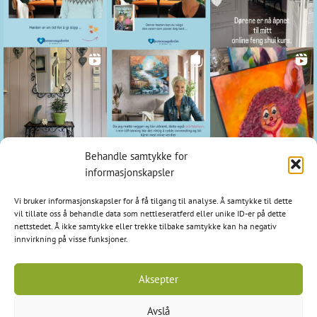
Behandle samtykke for
Kontakt
informasjonskapsler
Hjerteromsgalleriet
Vi bruker informasjonskapsler for å få tilgang til analyse. Å samtykke til dette
1798 Aremark
vil tillate oss å behandle data som nettleseratferd eller unike ID-er på dette
nettstedet. Å ikke samtykke eller trekke tilbake samtykke kan ha negativ
E-post: post@hjerteromsgalleriet.no
innvirkning på visse funksjoner.
Tlf: 95 97 97 24
Aksepter
Avslå