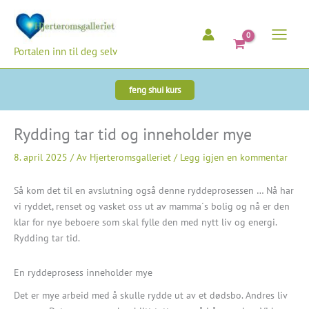
Hopp
rett
til
Portalen inn til deg selv
innholdet
feng shui kurs
Rydding tar tid og inneholder mye
8. april 2025
/ Av
Hjerteromsgalleriet
/
Legg igjen en kommentar
Så kom det til en avslutning også denne ryddeprosessen … Nå har
vi ryddet, renset og vasket oss ut av mamma´s bolig og nå er den
klar for nye beboere som skal fylle den med nytt liv og energi.
Rydding tar tid.
En ryddeprosess inneholder mye
Det er mye arbeid med å skulle rydde ut av et dødsbo. Andres liv