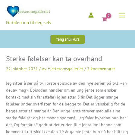
Hopp
rett
til
Portalen inn til deg selv
innholdet
feng shui kurs
Sterke følelser kan ta overhånd
22. oktober 2021
/ Av
Hjerteromsgalleriet
/
2 kommentarer
Jeg sitter å ser på tv. Første episode av den nye serien på tv2, «en
del av meg». Episoden handler om en ung jente som ønsker
kontakt med sin far (stefar) igjen etter 8 år. Det ligger mange
følelser under overflaten for de begge to. Det er vanskelig for de
begge etter så mange år. Den unge jenta strever med alle sine
sterke følelser og har mange spørsmål. Jeg føler hvordan hun har
det. Og forstår så godt at det er den lille jenta inni henne som
kommer til uttrykk. Ikke den 19 år gamle jenta hun nå har blitt og