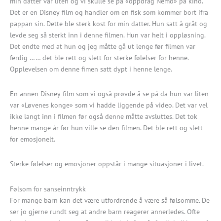
min datter var liten og vi skulle se på «oppdrag Nemo» på kino.
Det er en Disney film og handler om en fisk som kommer bort ifra
pappan sin. Dette ble sterk kost for min datter. Hun satt å gråt og
levde seg så sterkt inn i denne filmen. Hun var helt i oppløsning.
Det endte med at hun og jeg måtte gå ut lenge før filmen var
ferdig …… det ble rett og slett for sterke følelser for henne.
Opplevelsen om denne fimen satt dypt i henne lenge.
En annen Disney film som vi også prøvde å se på da hun var liten
var «Løvenes konge» som vi hadde liggende på video. Det var vel
ikke langt inn i filmen før også denne måtte avsluttes. Det tok
henne mange år før hun ville se den filmen. Det ble rett og slett
for emosjonelt.
Sterke følelser og emosjoner oppstår i mange situasjoner i livet.
Følsom for sanseinntrykk
For mange barn kan det være utfordrende å være så følsomme. De
ser jo gjerne rundt seg at andre barn reagerer annerledes. Ofte