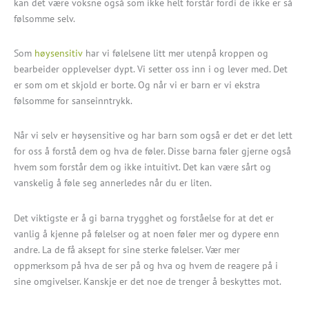
kan det være voksne også som ikke helt forstår fordi de ikke er så
følsomme selv.
Som
høysensitiv
har vi følelsene litt mer utenpå kroppen og
bearbeider opplevelser dypt. Vi setter oss inn i og lever med. Det
er som om et skjold er borte. Og når vi er barn er vi ekstra
følsomme for sanseinntrykk.
Når vi selv er høysensitive og har barn som også er det er det lett
for oss å forstå dem og hva de føler. Disse barna føler gjerne også
hvem som forstår dem og ikke intuitivt. Det kan være sårt og
vanskelig å føle seg annerledes når du er liten.
Det viktigste er å gi barna trygghet og forståelse for at det er
vanlig å kjenne på følelser og at noen føler mer og dypere enn
andre. La de få aksept for sine sterke følelser. Vær mer
oppmerksom på hva de ser på og hva og hvem de reagere på i
sine omgivelser. Kanskje er det noe de trenger å beskyttes mot.