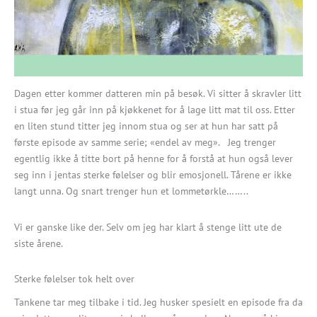
Dagen etter kommer datteren min på besøk. Vi sitter å skravler litt
i stua før jeg går inn på kjøkkenet for å lage litt mat til oss. Etter
en liten stund titter jeg innom stua og ser at hun har satt på
første episode av samme serie; «endel av meg». Jeg trenger
egentlig ikke å titte bort på henne for å forstå at hun også lever
seg inn i jentas sterke følelser og blir emosjonell. Tårene er ikke
langt unna. Og snart trenger hun et lommetørkle……..
Vi er ganske like der. Selv om jeg har klart å stenge litt ute de
siste årene.
Sterke følelser tok helt over
Tankene tar meg tilbake i tid. Jeg husker spesielt en episode fra da