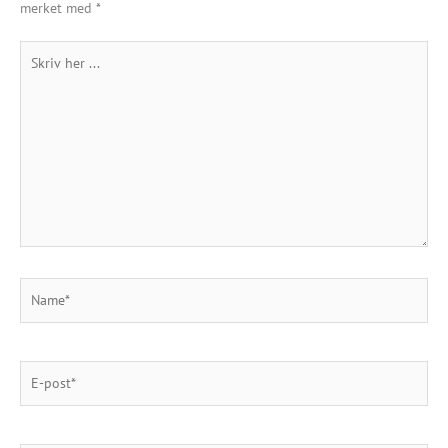
merket med
*
Skriv
her
...
Name*
E-
post*