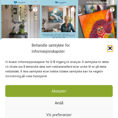
Behandle samtykke for
Kontakt
informasjonskapsler
Hjerteromsgalleriet
Vi bruker informasjonskapsler for å få tilgang til analyse. Å samtykke til dette
1798 Aremark
vil tillate oss å behandle data som nettleseratferd eller unike ID-er på dette
nettstedet. Å ikke samtykke eller trekke tilbake samtykke kan ha negativ
E-post: post@hjerteromsgalleriet.no
innvirkning på visse funksjoner.
Tlf: 95 97 97 24
Aksepter
Avslå
Kopirett © 2026 Hjerteromsgalleriet - org.nr: 986 509 275 -
Vis preferanser
Cookieerklæring
-
Personvern