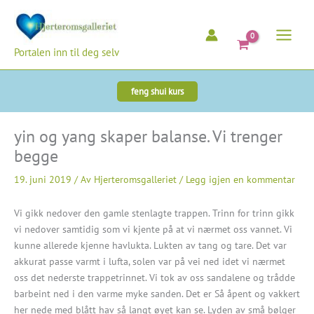
Hopp
rett
til
Portalen inn til deg selv
innholdet
feng shui kurs
yin og yang skaper balanse. Vi trenger
begge
19. juni 2019
/ Av
Hjerteromsgalleriet
/
Legg igjen en kommentar
Vi gikk nedover den gamle stenlagte trappen. Trinn for trinn gikk
vi nedover samtidig som vi kjente på at vi nærmet oss vannet. Vi
kunne allerede kjenne havlukta. Lukten av tang og tare. Det var
akkurat passe varmt i lufta, solen var på vei ned idet vi nærmet
oss det nederste trappetrinnet. Vi tok av oss sandalene og trådde
barbeint ned i den varme myke sanden. Det er Så åpent og vakkert
her nede med blått hav så langt øyet kan se. Lyden av små bølger