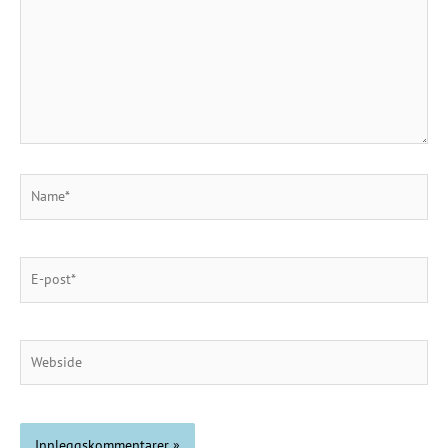
Name*
E-
post*
Webside