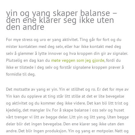
yin og yang skaper balanse –
den ene klarer seg ikke uten
den andre
For mye stress og uro er yang aktivitet. Ting går for fort og du
mister kontakten med deg selv, eller har ikke kontakt med deg
selv å glemmer å lytte innover og hva kroppen din gir av signaler.
Plutselig en dag kan du
møte veggen som jeg gjorde
, fordi du
ikke er tilstede i deg selv og forstår signalene kroppen prøver å
formidle til deg.
Det motsatte av yang er yin. Yin er stillhet og ro. Er det for mye av
Yin kan du oppleve at ting står litt stille at det er lite bevegelse
og aktivitet og du kommer deg ikke videre. Det kan bli litt trist og
kjedelig, det mangler liv. For å skape balanse i oss selv og huset
vårt trenger vi litt av begge deler. Litt yin og litt yang. Uten begge
deler blir det ingen bevegelse. Den ene klarer seg ikke uten den
andre. Det blir Ingen produksjon. Yin og yang er motpoler. Natt og