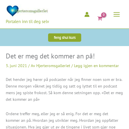
Hopp
rett
til
Portalen inn til deg selv
innholdet
feng shui kurs
Det er meg det kommer an på!
3. juni 2021
/ Av
Hjerteromsgalleriet
/
Legg igjen en kommentar
Det hender jeg hører på podcaster når jeg finner noen som er bra.
Denne morgen våknet jeg tidlig og satt og lyttet til en podcast
mens jeg spiste frokost. Så kom denne setningen opp. «Det er meg
det kommer an på»
Ordene treffer meg, eller jeg er så enig. For det er meg det
kommer an på. Hvordan jeg utvikler meg. Hvordan jeg oppfatter
situasjonen. Hva jeg gjør ut av de tingene i livet som gjør noe