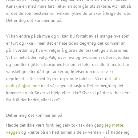
Kanskje en med mere fart i eller en som går litt saktere. Alt i alt så
er det du som bestemmer hvilken rytme du ønsker å følge der ute.
Det er deg det kommer an på.
Vi kan endre på så mye og vi kan bli fortalt av så mange hva som
er lurt og ikke – men det er hele tiden deg/meg det kommer an
på. Hvordan og hva vi velger å gjøre i de forskjellige situasjoner.
Vi har hele tiden valg. Valg over hva og hvordan vi utfører, tenker
og handler i gitte situasjoner. For om vi føler oss ille til mote, har
vanskelige eller dårlige tanker og følelser om oss selv. Er
deprimert, sliter med frykter og vonde følelser. Så er det
fullt
mulig å gjøre noe
med vår egen situasjon. Det er meg/deg det
kommer an på. Søker vi hjelp eller ikke? Øver vi på det vi har lært
for å få det bedre, eller ikke?
Det er meg det kommer an på
Hadde det ikke vært fordi jeg selv tok tak den gang
jeg møtte
veggen
og kjente på en helt annen side av verden – så hadde jeg