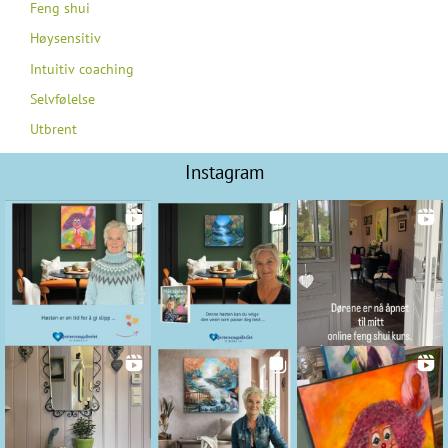
Feng shui
Høysensitiv
Intuitiv coaching
Selvfølelse
Utbrent
Instagram