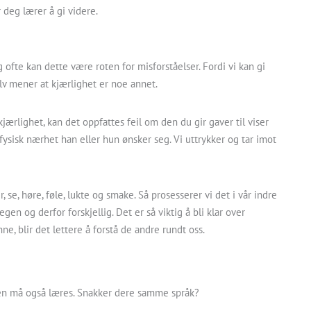
 deg lærer å gi videre.
g ofte kan dette være roten for misforståelser. Fordi vi kan gi
lv mener at kjærlighet er noe annet.
kjærlighet, kan det oppfattes feil om den du gir gaver til viser
fysisk nærhet han eller hun ønsker seg. Vi uttrykker og tar imot
e, høre, føle, lukte og smake. Så prosesserer vi det i vår indre
gen og derfor forskjellig. Det er så viktig å bli klar over
nne, blir det lettere å forstå de andre rundt oss.
en må også læres. Snakker dere samme språk?