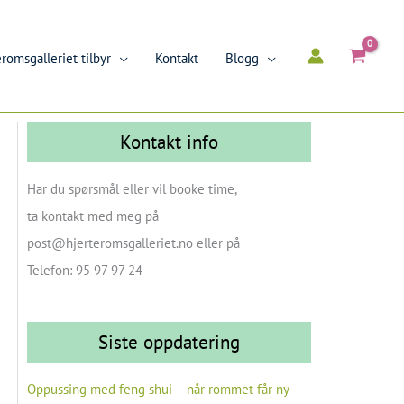
romsgalleriet tilbyr
Kontakt
Blogg
Kontakt info
Har du spørsmål eller vil booke time,
ta kontakt med meg på
post@hjerteromsgalleriet.no eller på
Telefon: 95 97 97 24
Siste oppdatering
Oppussing med feng shui – når rommet får ny