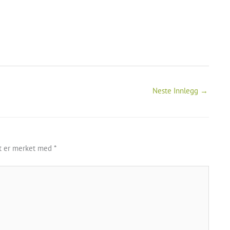
Neste Innlegg
→
lt er merket med
*