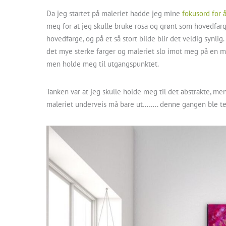
Da jeg startet på maleriet hadde jeg mine
fokusord for 
meg for at jeg skulle bruke rosa og grønt som hovedfarge
hovedfarge, og på et så stort bilde blir det veldig synlig
det mye sterke farger og maleriet slo imot meg på en må
men holde meg til utgangspunktet.
Tanken var at jeg skulle holde meg til det abstrakte, m
maleriet underveis må bare ut…….. denne gangen ble t