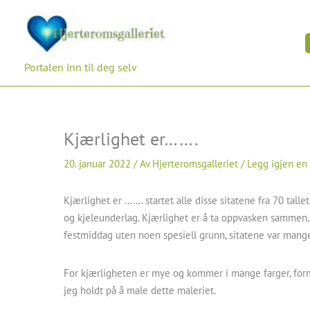
Hopp
rett
til
innholdet
Portalen inn til deg selv
Kjærlighet er…….
20. januar 2022
/ Av
Hjerteromsgalleriet
/
Legg igjen e
Kjærlighet er ……. startet alle disse sitatene fra 70 talle
og kjeleunderlag. Kjærlighet er å ta oppvasken sammen, K
festmiddag uten noen spesiell grunn, sitatene var mang
For kjærligheten er mye og kommer i mange farger, form
jeg holdt på å male dette maleriet.