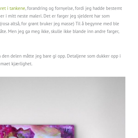
året i tankene
, forandring og fornyelse, fordi jeg hadde bestemt
r i mitt neste maleri. Det er farger jeg sjeldent har som
. (rosa altså, for grønt bruker jeg masse) Til å begynne med ble
te. Men jeg ga meg ikke, skulle ikke blande inn andre farger,
en den delen måtte jeg bare gi opp. Detaljene som dukker opp i
emaet kjærlighet.