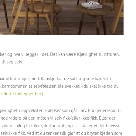
er og hva vi legger i det. Det kan være Kjærlighet til naturen,
til seg selv.
ar utfordringer med. Kanskje har de satt seg selv bakerst i
 barndommen at selvfølelsen ble svekket. «du skal ikke tro du
i dette innlegget her.)
ærlighet i oppveksten. Følelser som går i arv. Fra generasjon til
noe videre på den måten vi selv fikk/eller ikke fikk. Eller det
gi videre. «Jeg fikk ikke, derfor skal jeg»……..da er vi det bevisst
selv ikke fikk. Ved at du tenker slik gjør at du bryter kjeden som