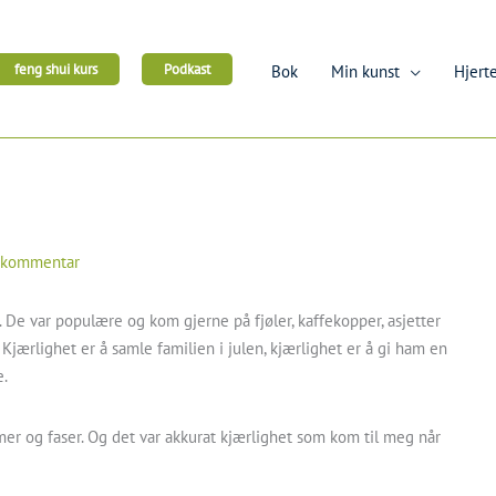
feng shui kurs
Podkast
Bok
Min kunst
Hjerte
n kommentar
t. De var populære og kom gjerne på fjøler, kaffekopper, asjetter
jærlighet er å samle familien i julen, kjærlighet er å gi ham en
e.
er og faser. Og det var akkurat kjærlighet som kom til meg når