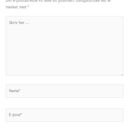
Din e-postadresse vil ikke bli publisert.
Obligatoriske felt er
merket med
*
Skriv
her
...
Name*
E-
post*