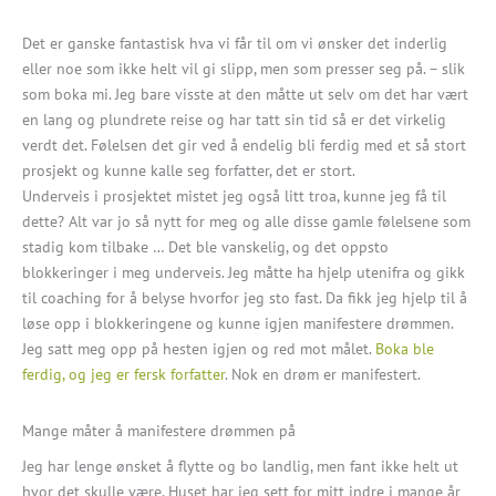
Det er ganske fantastisk hva vi får til om vi ønsker det inderlig
eller noe som ikke helt vil gi slipp, men som presser seg på. – slik
som boka mi. Jeg bare visste at den måtte ut selv om det har vært
en lang og plundrete reise og har tatt sin tid så er det virkelig
verdt det. Følelsen det gir ved å endelig bli ferdig med et så stort
prosjekt og kunne kalle seg forfatter, det er stort.
Underveis i prosjektet mistet jeg også litt troa, kunne jeg få til
dette? Alt var jo så nytt for meg og alle disse gamle følelsene som
stadig kom tilbake … Det ble vanskelig, og det oppsto
blokkeringer i meg underveis. Jeg måtte ha hjelp utenifra og gikk
til coaching for å belyse hvorfor jeg sto fast. Da fikk jeg hjelp til å
løse opp i blokkeringene og kunne igjen manifestere drømmen.
Jeg satt meg opp på hesten igjen og red mot målet.
Boka ble
ferdig, og jeg er fersk forfatter
. Nok en drøm er manifestert.
Mange måter å manifestere drømmen på
Jeg har lenge ønsket å flytte og bo landlig, men fant ikke helt ut
hvor det skulle være. Huset har jeg sett for mitt indre i mange år