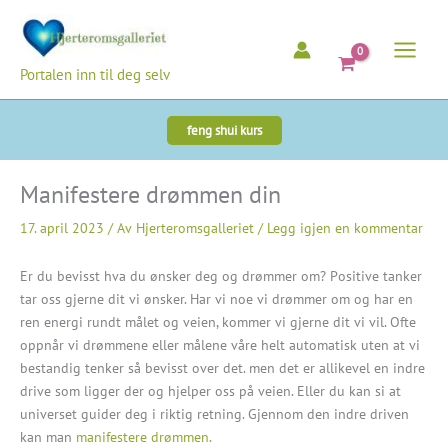
Hopp
rett
til
Portalen inn til deg selv
innholdet
feng shui kurs
Manifestere drømmen din
17. april 2023
/ Av
Hjerteromsgalleriet
/
Legg igjen en kommentar
Er du bevisst hva du ønsker deg og drømmer om? Positive tanker
tar oss gjerne dit vi ønsker. Har vi noe vi drømmer om og har en
ren energi rundt målet og veien, kommer vi gjerne dit vi vil. Ofte
oppnår vi drømmene eller målene våre helt automatisk uten at vi
bestandig tenker så bevisst over det. men det er allikevel en indre
drive som ligger der og hjelper oss på veien. Eller du kan si at
universet guider deg i riktig retning. Gjennom den indre driven
kan man
manifestere drømmen.