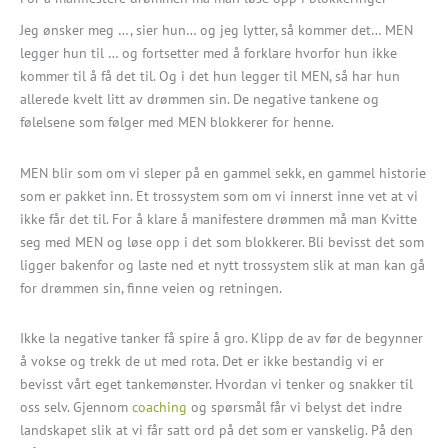
Jeg ønsker meg …, sier hun… og jeg lytter, så kommer det… MEN
legger hun til … og fortsetter med å forklare hvorfor hun ikke
kommer til å få det til. Og i det hun legger til MEN, så har hun
allerede kvelt litt av drømmen sin. De negative tankene og
følelsene som følger med MEN blokkerer for henne.
MEN blir som om vi sleper på en gammel sekk, en gammel historie
som er pakket inn. Et trossystem som om vi innerst inne vet at vi
ikke får det til. For å klare å manifestere drømmen må man Kvitte
seg med MEN og løse opp i det som blokkerer. Bli bevisst det som
ligger bakenfor og laste ned et nytt trossystem slik at man kan gå
for drømmen sin, finne veien og retningen.
Ikke la negative tanker få spire å gro. Klipp de av før de begynner
å vokse og trekk de ut med rota. Det er ikke bestandig vi er
bevisst vårt eget tankemønster. Hvordan vi tenker og snakker til
oss selv. Gjennom
coaching
og spørsmål får vi belyst det indre
landskapet slik at vi får satt ord på det som er vanskelig. På den