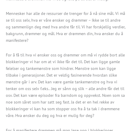
Mennesker har alle de ressurser de trenger for å nå sine mål. Vi må
se til oss selv, hva er våre ønsker og drømmer – Ikke se til andre
og sammenlign deg med hva andre får til. Vi har forskjellig verdier,
bakgrunn, drømmer og mål. Hva er drømmen din, hva ønsker du å
manifestere?
For å få til hva vi ønsker oss og drømmer om må vi rydde bort alle
blokkeringer vi har om at vi ikke får det til. Det kan ligge gamle
følelser og tankemønstre som hindrer. Mønstre som kan ligge
tilbake i generasjoner. Det er veldig fasinerende hvordan slike
mønstre går i arv. Det kan være gamle tankemønstre og hva vi
tenker om oss selv f.eks.. Jeg er sånn og slik – alle andre får det til
osv. Det kan være episoder fra barndom og oppvekst. Noen som sa
noe som såret som har satt seg fast. Ja det er en hel rekke av
blokkeringer vi kan ha som stopper oss fra å ta tak i drømmene
våre. Hva ønsker du deg og hva er mulig for deg?
For å manifestere drømmen må man løse opp i blokkeringer