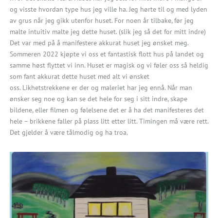
og visste hvordan type hus jeg ville ha. Jeg hørte til og med lyden
av grus når jeg gikk utenfor huset. For noen år tilbake, før jeg
malte intuitiv malte jeg dette huset. (slik jeg så det for mitt indre)
Det var med på å manifestere akkurat huset jeg ønsket meg.
Sommeren 2022 kjøpte vi oss et fantastisk flott hus på landet og
samme høst flyttet vi inn. Huset er magisk og vi føler oss så heldig
som fant akkurat dette huset med alt vi ønsket
oss. Likhetstrekkene er der og maleriet har jeg ennå. Når man
ønsker seg noe og kan se det hele for seg i sitt indre, skape
bildene, eller filmen og følelsene det er å ha det manifesteres det
hele – brikkene faller på plass litt etter litt. Timingen må være rett.
Det gjelder å være tålmodig og ha troa.